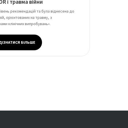
R і травма війни
вень рекомендацій та була віднесена до
ій, орієнтованих на травму, з
ми клінічних випробувань».
ДІЗНАТИСЯ БІЛЬШЕ