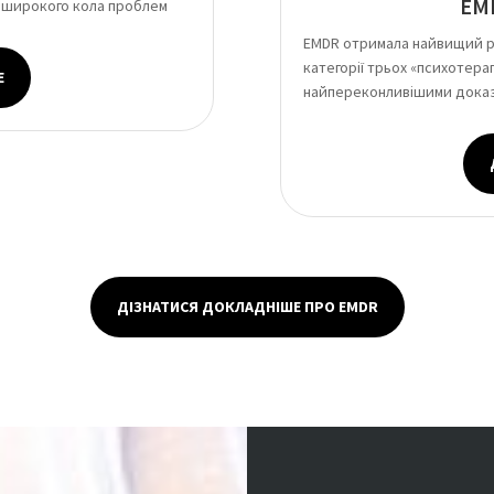
EMD
 широкого кола проблем
EMDR отримала найвищий рі
категорії трьох «психотерап
Е
найпереконливішими доказа
ДІЗНАТИСЯ ДОКЛАДНІШЕ ПРО EMDR