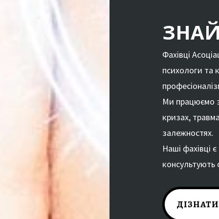
ЗНАЙ
Фахівці Асоціа
психологи та 
професіоналізм
Ми працюємо з
кризах, травма
залежностях.
Наші фахівці є 
консультують 
ДІЗНАТИ