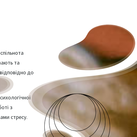
спільнота
ивають та
 відповідно до
сихологічної
боті з
ами стресу.