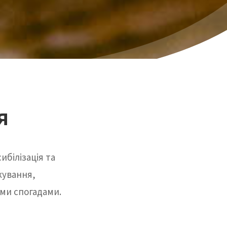
я
ибілізація та
кування,
ми спогадами.