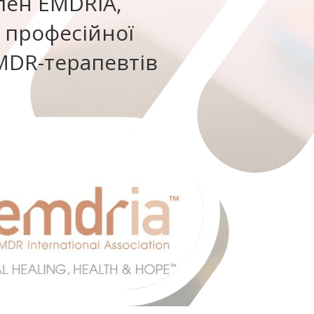
лен EMDRIA,
 професійної
MDR-терапевтів