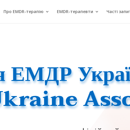
Про EMDR-терапію
EMDR-терапевти
Часті запи
ія ЕМДР Укра
kraine Asso