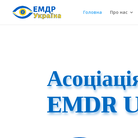
Головна
Про нас
Асоціац
EMDR U