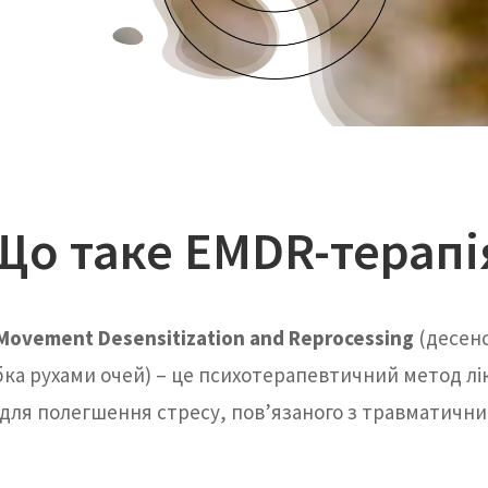
Що таке EMDR-терапі
Movement Desensitization and Reprocessing
(десенс
ка рухами очей
)
– це психотерапевтичний метод лі
для полегшення стресу, пов’язаного з травматични