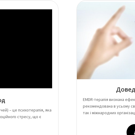
Довед
од
EMDR-терапія визнана ефек
рекомендована в усьому сві
чей) – це психотерапія, яка
так і міжнародних організац
оційного стресу, що є