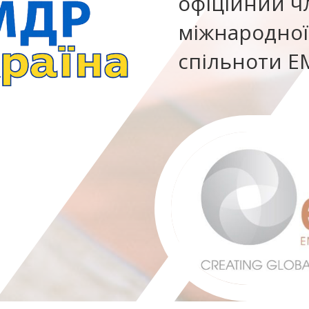
офіційний ч
міжнародної
спільноти E