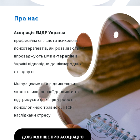
Про нас
Асоціація ЕМДР Україна
—
професійна спільнота психологів і
психотерапевтів, які розвивають та
впроваджують
EMDR-терапію
в
Україні відповідно до міжнародних
стандартів.
Ми працюємо над підвищенням
якості психологічної допомоги та
підтримуємо фахівців у роботі з
психологічною травмою, ПТСР і
наслідками стресу.
ДОКЛАДНІШЕ ПРО АСОЦІАЦІЮ