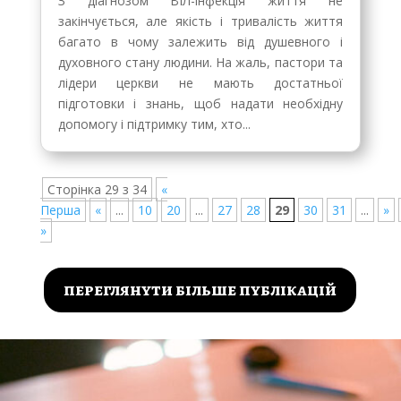
З діагнозом ВІЛ-інфекція життя не
закінчується, але якість і тривалість життя
багато в чому залежить від душевного і
духовного стану людини. На жаль, пастори та
лідери церкви не мають достатньої
підготовки і знань, щоб надати необхідну
допомогу і підтримку тим, хто...
Сторінка 29 з 34
«
Перша
«
...
10
20
...
27
28
29
30
31
...
»
»
переглянути більше публікацій