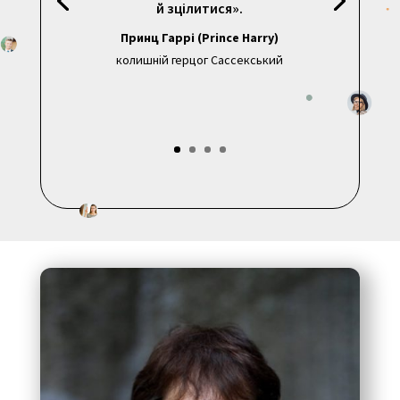
й зцілитися».
Принц Гаррі (Prince Harry)
колишній герцог Сассекський