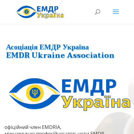
Асоціація ЕМДР Україна
EMDR Ukraine Association
офіційний член EMDRIA,
міжнародної професійної спільноти EMDR-