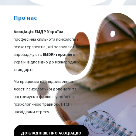
Про нас
Асоціація ЕМДР Україна
—
професійна спільнота психологів і
психотерапевтів, які розвивають та
впроваджують
EMDR-терапію
в
Україні відповідно до міжнародних
стандартів.
Ми працюємо над підвищенням
якості психологічної допомоги та
підтримуємо фахівців у роботі з
психологічною травмою, ПТСР і
наслідками стресу.
ДОКЛАДНІШЕ ПРО АСОЦІАЦІЮ