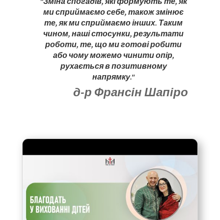
"Зміна спогадів, які формують те, як
ми сприймаємо себе, також змінює
те, як ми сприймаємо інших. Таким
чином, наші стосунки, результати
роботи, те, що ми готові робити
або чому можемо чинити опір,
рухається в позитивному
напрямку."
д-р Франсін Шапіро