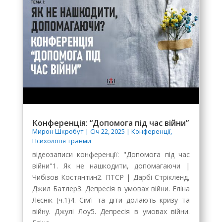
Конференція: “Допомога під час війни”
Мирон Шкробут
|
Січ 22, 2025
|
Конференції
,
Психологія травми
відеозаписи конференції: "Допомога під час
війни"1. Як не нашкодити, допомагаючи |
Чибізов Костянтин2. ПТСР | Дарбі Стрікленд,
Джил Батлер3. Депресія в умовах війни. Еліна
Лєснік (ч.1)4. Сім’ї та діти долають кризу та
війну. Джулі Лоу5. Депресія в умовах війни.