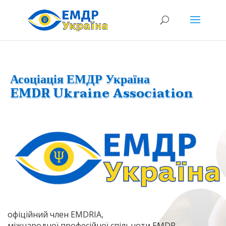
Асоціація ЕМДР Україна
EMDR Ukraine Association
офіційний член EMDRIA,
міжнародної професійної спільноти EMDR-