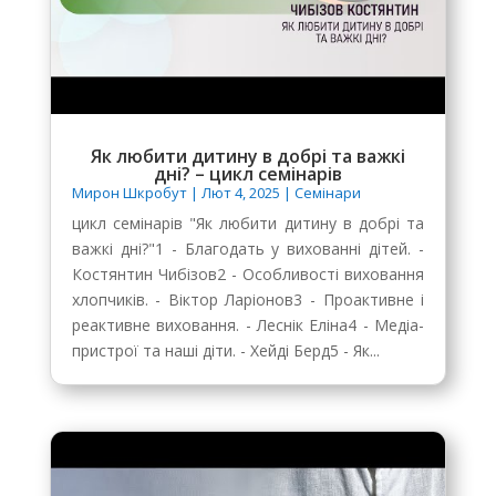
Як любити дитину в добрі та важкі
дні? – цикл семінарів
Мирон Шкробут
|
Лют 4, 2025
|
Семінари
цикл семінарів "Як любити дитину в добрі та
важкі дні?"1 - Благодать у вихованні дітей. -
Костянтин Чибізов2 - Особливості виховання
хлопчиків. - Віктор Ларіонов3 - Проактивне і
реактивне виховання. - Леснік Еліна4 - Медіа-
пристрої та наші діти. - Хейді Берд5 - Як...