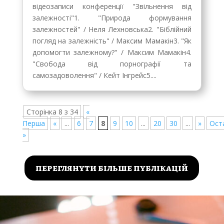
відеозаписи конференції "Звільнення від
залежності"1. "Природа формування
залежностей" / Неля Лехновська2. "Біблійний
погляд на залежність" / Максим Мамакін3. "Як
допомогти залежному?" / Максим Мамакін4.
"Свобода від порнографії та
самозадоволення" / Кейт Інгрейс5....
Сторінка 8 з 34
«
Перша
«
...
6
7
8
9
10
...
20
30
...
»
Ост
»
переглянути більше публікацій