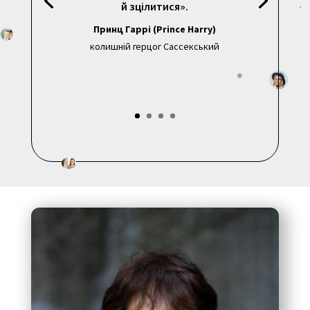
й зцілитися».
Принц Гаррі (Prince Harry)
колишній герцог Сассекський