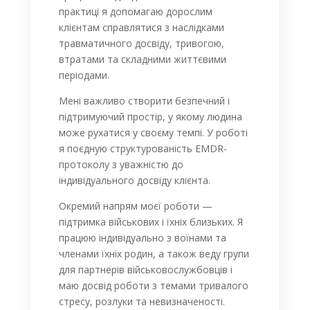
практиці я допомагаю дорослим
клієнтам справлятися з наслідками
травматичного досвіду, тривогою,
втратами та складними життєвими
періодами.
Мені важливо створити безпечний і
підтримуючий простір, у якому людина
може рухатися у своєму темпі. У роботі
я поєдную структурованість EMDR-
протоколу з уважністю до
індивідуального досвіду клієнта.
Окремий напрям моєї роботи —
підтримка військових і їхніх близьких. Я
працюю індивідуально з воїнами та
членами їхніх родин, а також веду групи
для партнерів військовослужбовців і
маю досвід роботи з темами тривалого
стресу, розлуки та невизначеності.