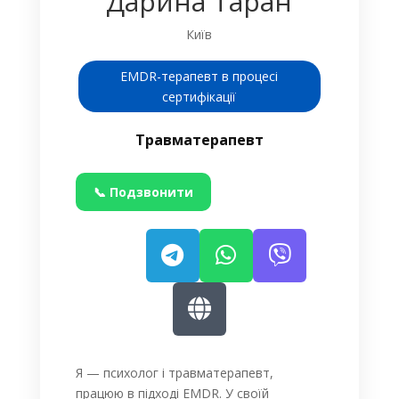
Дарина Таран
Київ
EMDR-терапевт в процесі
сертифікації
Травматерапевт
📞 Подзвонити
Я — психолог і травматерапевт,
працюю в підході EMDR. У своїй