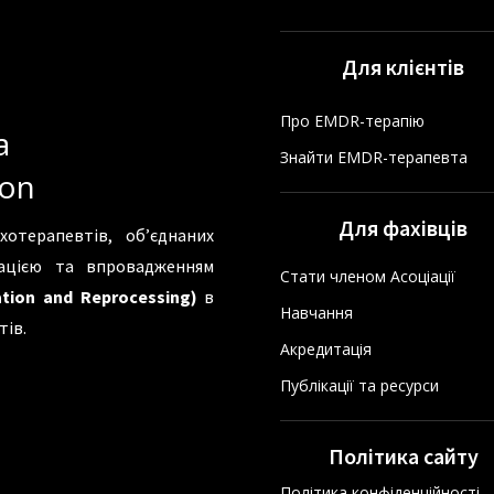
Для клієнтів
Про EMDR-терапію
а
Знайти EMDR-терапевта
ion
Для фахівців
хотерапевтів, об’єднаних
зацією та впровадженням
Стати членом Асоціації
tion and Reprocessing)
в
Навчання
тів.
Акредитація
Публікації та ресурси
Політика сайту
Політика конфіденційності