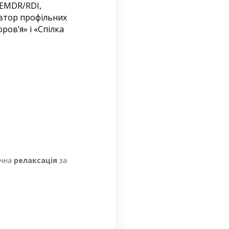
 EMDR/
RDI
,
автор профільних
ров’я» і «Cпілка
ична
релаксація
за