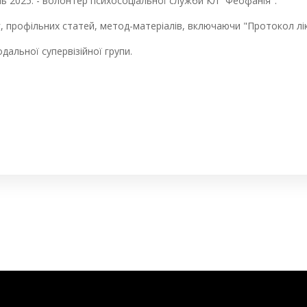
нь 2025. - волонтер психосоціальної служби КЛ "Феофанія".
г, профільних статей, метод-матеріалів, включаючи "Протокол лі
дальної супервізійної групи.