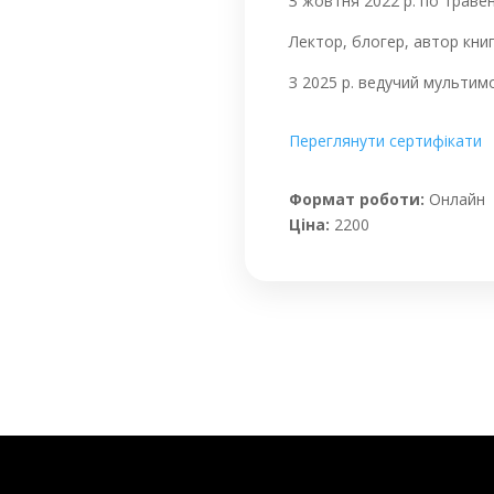
З жовтня 2022 р. по траве
Лектор, блогер, автор кни
З 2025 р. ведучий мультимо
Переглянути сертифікати
Формат роботи:
Онлайн
Ціна:
2200