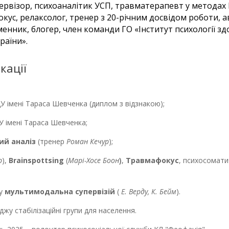
первізор, психоаналітик УСП, травматерапевт у методах
окус, релаксолог, тренер з 20-річним досвідом роботи, 
енник, блогер, член команди ГО «Інститут психології здо
раїни».
кації
 імені Тараса Шевченка (диплом з відзнакою);
У імені Тараса Шевченка;
ий аналіз
(тренер
Роман Кечур
);
р
),
Brainspottsing
(
Марі-Хосе Боон
,
Травмафокус
, психосомат
)
су
мультимодальна супервізій
(
Е. Верду, К. Бейм
).
жу стабілізаційні групи для населення.