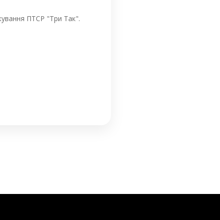
кування ПТСР "Три Так".