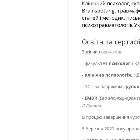
Клінічний психолог, су
Brainspotting, травмаф
статей і методик, письм
психотравматологів Ук
Освіта та сертифі
Закінчив навчання:
- факультет
психології
КДУ
-
клінічна психологія
, КД
- УСП за напрямом
групов
-
EMDR
(
Ева Мюнкер-Краме
Л.Довлад
.
В процесі завершення кур
З березня 2022 року провод