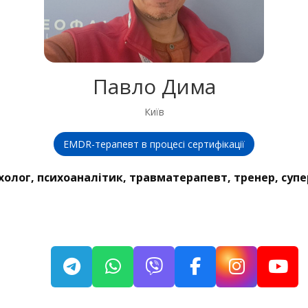
Павло Дима
Київ
EMDR-терапевт в процесі сертифікації
холог, психоаналітик, травматерапевт, тренер, супе