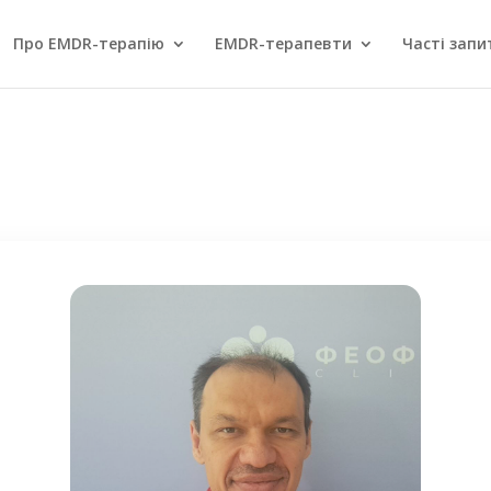
Про EMDR-терапію
EMDR-терапевти
Часті запи