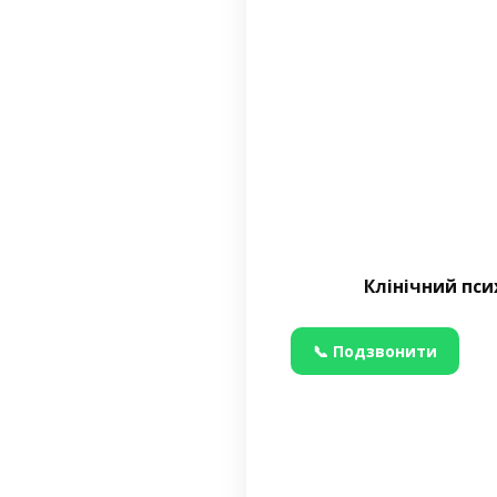
Клінічний пси
📞 Подзвонити