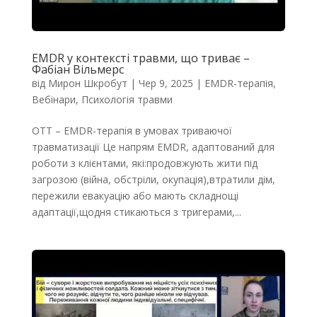
EMDR у контексті травми, що триває –
Фабіан Вільмерс
від
Мирон Шкробут
|
Чер 9, 2025
|
EMDR-терапія
,
Вебінари
,
Психологія травми
OTT – EMDR-терапія в умовах триваючої
травматизації Це напрям EMDR, адаптований для
роботи з клієнтами, які:продовжують жити під
загрозою (війна, обстріли, окупація),втратили дім,
пережили евакуацію або мають складнощі
адаптації,щодня стикаються з тригерами,...