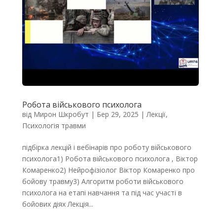
Робота військового психолога
від
Мирон Шкробут
|
Бер 29, 2025
|
Лекції
,
Психологія травми
підбірка лекцій і вебінарів про роботу військового
психолога1) Робота військового психолога , Віктор
Комаренко2) Нейрофізіолог Віктор Комаренко про
бойову травму3) Алгоритм роботи військового
психолога на етапі навчання та під час участі в
бойових діях Лекція...