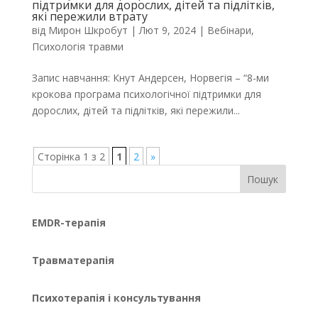
підтримки для дорослих, дітей та підлітків,
які пережили втрату
від
Мирон Шкробут
|
Лют 9, 2024
|
Вебінари
,
Психологія травми
Запис навчання: Кнут Андерсен, Норвегія – “8-ми
крокова програма психологічної підтримки для
дорослих, дітей та підлітків, які пережили...
Сторінка 1 з 2
1
2
»
Пошук
EMDR-терапія
Травматерапія
Психотерапія і консультування