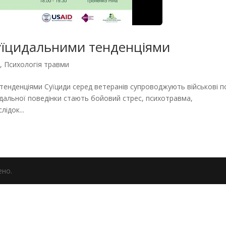
суїцидальними тенденціями
и
,
Психологія травми
 тенденціями Суїциди серед ветеранів супроводжують військові по
їцидальної поведінки стають бойовий стрес, психотравма,
ідок...
ено.