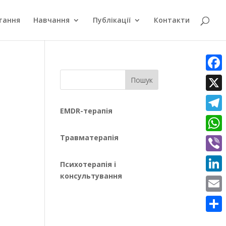
тання
Навчання
Публікації
Контакти
Faceb
Пошук
X
EMDR-терапія
Teleg
Травматерапія
What
Viber
Психотерапія і
консультування
Linke
Email
Поділ