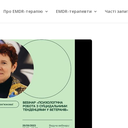
Про EMDR-терапію
EMDR-терапевти
Часті запи