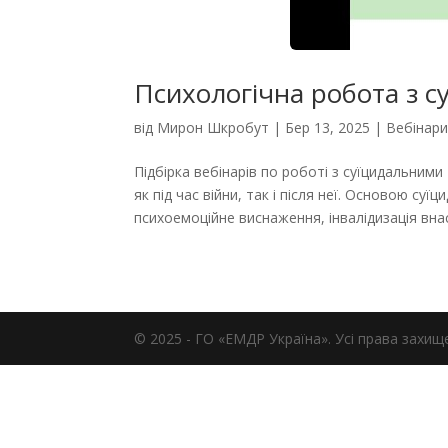
Психологічна робота з 
від
Мирон Шкробут
|
Бер 13, 2025
|
Вебінар
Підбірка вебінарів по роботі з суїцидальними
як під час війни, так і після неї. Основою су
психоемоційне виснаження, інвалідизація внасл
© 2025 -
ГО «ЕМДР Україна». Усі права захищ