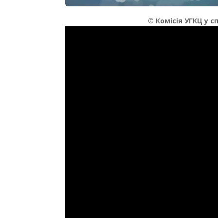
© Комісія УГКЦ у 