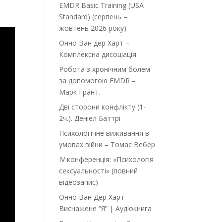
EMDR Basic Training (USA
Standard) (серпень –
жовтень 2026 року)
Онно Ван дер Харт –
Комплексна дисоціація
Робота з хронічним болем
за допомогою EMDR –
Марк Грант.
Дві сторони конфлікту (1-
2ч.). Деніел Баттрі
Психологічне виживання в
умовах війни – Томас Вебер
IV конференція: «Психологія
сексуальності» (повний
відеозапис)
Онно Ван Дер Харт –
Виснажене “Я” | Аудіокнига