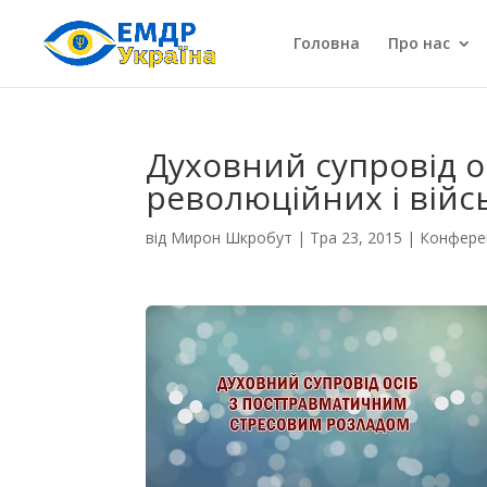
Головна
Про нас
Духовний супровід о
революційних і війсь
від
Мирон Шкробут
|
Тра 23, 2015
|
Конферен