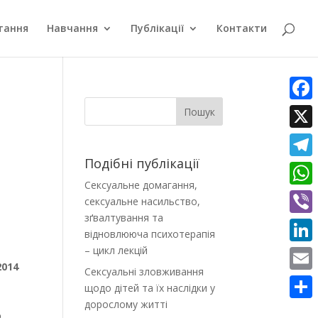
тання
Навчання
Публікації
Контакти
Faceb
Пошук
X
Подібні публікації
Teleg
Сексуальне домагання,
What
сексуальне насильство,
зґвалтування та
Viber
відновлююча психотерапія
– цикл лекцій
Linke
2014
Сексуальні зловживання
Email
щодо дітей та їх наслідки у
дорослому житті
Поділ
о