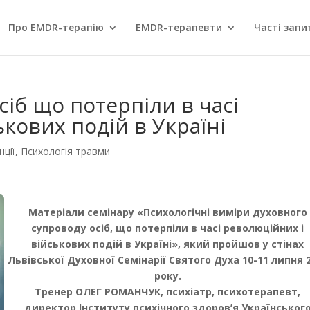
Про EMDR-терапію
EMDR-терапевти
Часті запи
сіб що потерпіли в часі
кових подій в Україні
ції
,
Психологія травми
Матеріали семінару «Психологічні виміри духовного
супроводу осіб, що потерпіли в часі революційних і
військових подій в Україні», який пройшов у стінах
Львівської Духовної Семінарії Святого Духа 10-11 липня 
року.
Тренер ОЛЕГ РОМАНЧУК, психіатр, психотерапевт,
директор Інституту психічного здоров’я Українськог