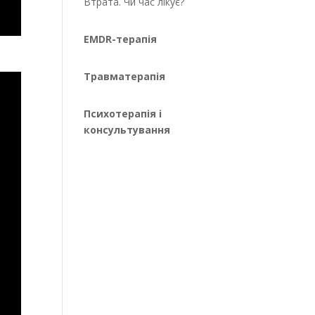
Втрата. Чи час лікує?
EMDR-терапія
Травматерапія
Психотерапія і
консультування