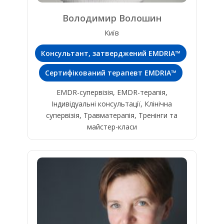
Володимир Волошин
Київ
Консультант, затверджений EMDRIA™
Сертифікований терапевт EMDRIA™
EMDR-супервізія, EMDR-терапія,
Індивідуальні консультації, Клінічна
супервізія, Травматерапія, Тренінги та
майстер-класи