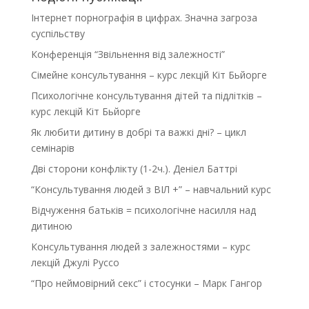
Інтернет порнографія в цифрах. Значна загроза
суспільству
Конференція “Звільнення від залежності”
Сімейне консультування – курс лекцій Кіт Бьйорге
Психологічне консультування дітей та підлітків –
курс лекцій Кіт Бьйорге
Як любити дитину в добрі та важкі дні? – цикл
семінарів
Дві сторони конфлікту (1-2ч.). Деніел Баттрі
“Консультування людей з ВІЛ +” – навчальний курс
Відчуження батьків = психологічне насилля над
дитиною
Консультування людей з залежностями – курс
лекцій Джулі Руссо
“Про неймовірний секс” і стосунки – Марк Гангор