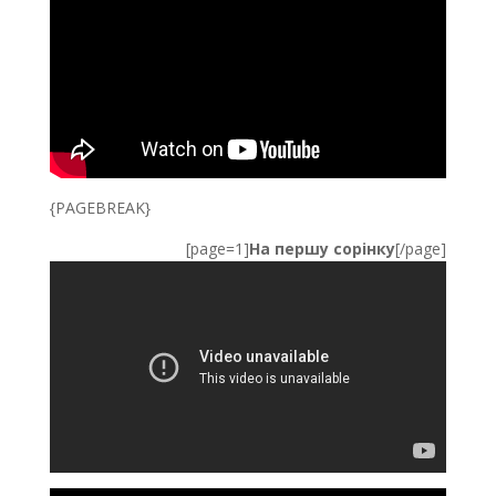
{PAGEBREAK}
[page=1]
На першу сорінку
[/page]