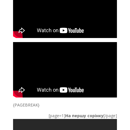
{PAGEBREAK}
[page=1]
На першу сорінку
[/page]