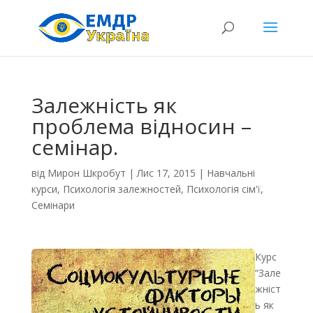
Залежність як
проблема відносин –
семінар.
від
Мирон Шкробут
|
Лис 17, 2015
|
Навчальні
курси
,
Психологія залежностей
,
Психологія сім'ї
,
Семінари
Курс
“Зале
жніст
ь як