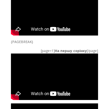
{PAGEBREAK}
[page=1]
На першу сорінку
[/page]