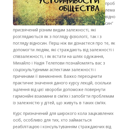
проб
лема
відно
син”
присвячений різним видам залежності, які
розглядаються як з погляду фізіології, так і з
погляду відносин. Перш ніж ви дізнаєтеся про те, як
допомогти людям, які страждають від залежності і
співзалежності, і як встати на шлях одужання,
Михайло і Надія Телепови познайомлять вас з
соціокультурними аспектами залежності і
причинами її виникнення. Важко переоцінити
практичне значення даного курсу лекцій, оскільки
зцілення від цієї хвороби допоможе повернути
гармонійні взаємини в сім’ях і запобігти проблемам
із залежністю у дітей, що живуть в таких сім’ях.
Курс призначений для широкого кола зацікавлених
осіб, особливо для тих, хто займається
реабілітацією і консультуванням страждаючих від