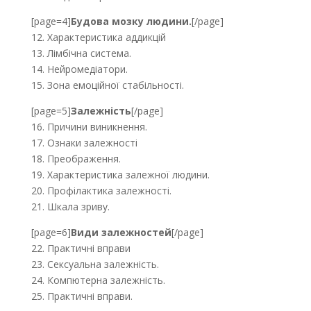
[page=4]
Будова мозку людини.
[/page]
12. Характеристика аддикцій
13. Лімбічна система.
14. Нейромедіатори.
15. Зона емоційної стабільності.
[page=5]
Залежність
[/page]
16. Причини виникнення.
17. Ознаки залежності
18. Преображення.
19. Характеристика залежної людини.
20. Профілактика залежності.
21. Шкала зриву.
[page=6]
Види залежностей
[/page]
22. Практичні вправи
23. Сексуальна залежність.
24. Компютерна залежність.
25. Практичні вправи.