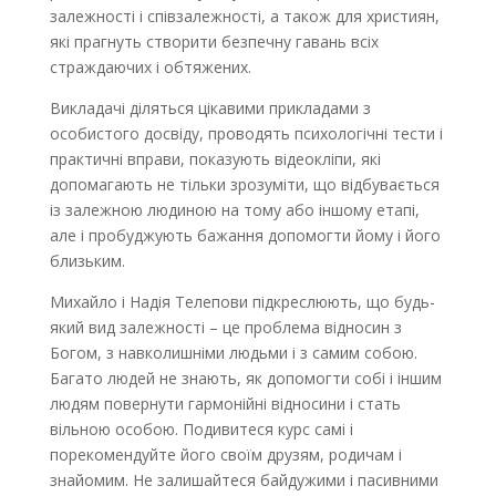
залежності і співзалежності, а також для християн,
які прагнуть створити безпечну гавань всіх
страждаючих і обтяжених.
Викладачі діляться цікавими прикладами з
особистого досвіду, проводять психологічні тести і
практичні вправи, показують відеокліпи, які
допомагають не тільки зрозуміти, що відбувається
із залежною людиною на тому або іншому етапі,
але і пробуджують бажання допомогти йому і його
близьким.
Михайло і Надія Телепови підкреслюють, що будь-
який вид залежності – це проблема відносин з
Богом, з навколишніми людьми і з самим собою.
Багато людей не знають, як допомогти собі і іншим
людям повернути гармонійні відносини і стать
вільною особою. Подивитеся курс самі і
порекомендуйте його своїм друзям, родичам і
знайомим. Не залишайтеся байдужими і пасивними