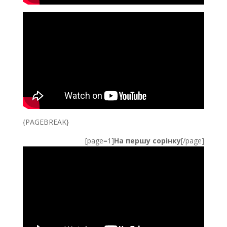
{PAGEBREAK}
[page=1]
На першу сорінку
[/page]