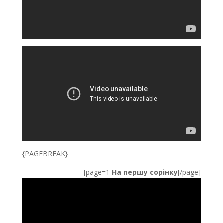
{PAGEBREAK}
[page=1]
На першу сорінку
[/page]