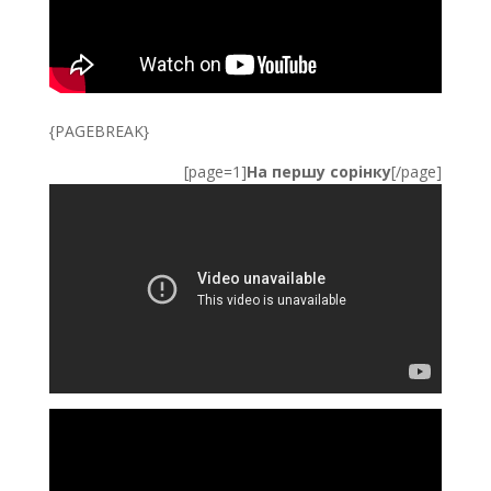
{PAGEBREAK}
[page=1]
На першу сорінку
[/page]