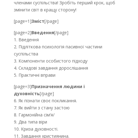
членами суспільства! Зробіть перший крок, щоб
змінити світ в кращу сторону!
[page=1]
Зміст
[/page]
[page=2]
Введення
[/page]
1. Введення
2. Підліткова психологія пасивної частини
суспільства
3. Компоненти особистого підходу
4. Складові завдання дорослішання
5. Практичні вправи
[page=3]
Призначення людини і
духовність
[/page]
6. Як пізнати своє покликання.
7. Як вийти з стану застою
8. Гармонійна сім’я/
9. Два типа віри
10. Криза духовності.
11. Завдання християнина.