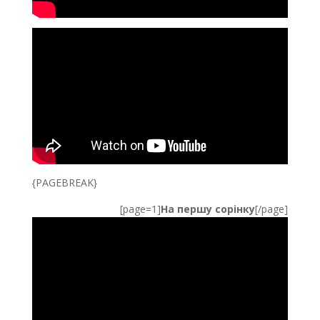
{PAGEBREAK}
[page=1]
На першу сорінку
[/page]