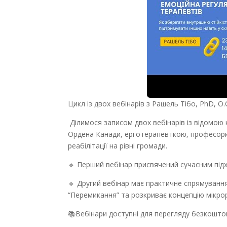
Цикл із двох вебінарів з Рашель Тібо, PhD, O.
Ділимося записом двох вебінарів із відомою
Ордена Канади, ерготерапевткою, професорко
реабілітації на рівні громади.
🔹 Перший вебінар присвячений сучасним підх
🔹 Другий вебінар має практичне спрямування
“Перемикання” та розкриває концепцію мікро
📚Вебінари доступні для перегляду безкоштов