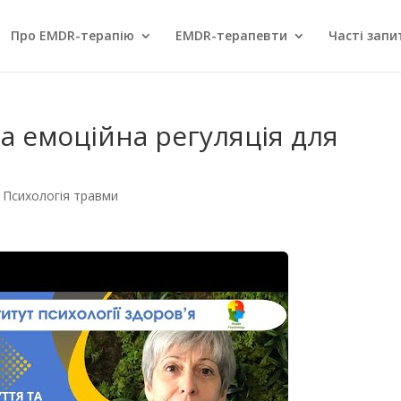
Про EMDR-терапію
EMDR-терапевти
Часті запи
та емоційна регуляція для
,
Психологія травми