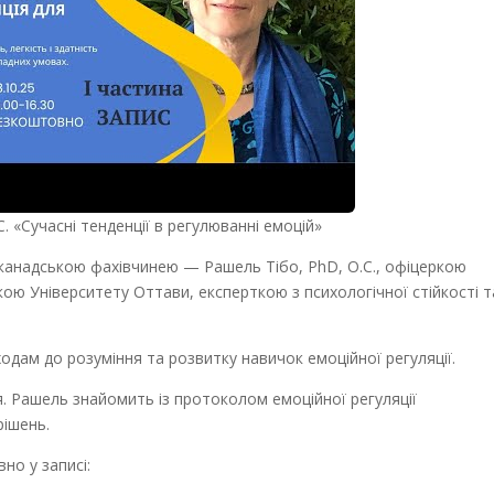
C. «Сучасні тенденції в регулюванні емоцій»
 канадською фахівчинею — Рашель Тібо, PhD, O.C., офіцеркою
ю Університету Оттави, експерткою з психологічної стійкості т
одам до розуміння та розвитку навичок емоційної регуляції.
. Рашель знайомить із протоколом емоційної регуляції
рішень.
но у записі: