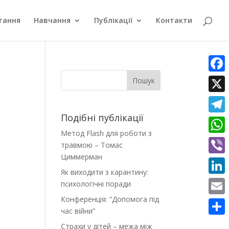
тання
Навчання
Публікації
Контакти
Faceb
Пошук
X
Подібні публікації
Teleg
Метод Flash для роботи з
What
травмою – Томас
Циммерман
Viber
Як виходити з карантину:
Linke
психологічні поради
Конференція: “Допомога під
Email
час війни”
Поділ
Страхи у дітей – межа між