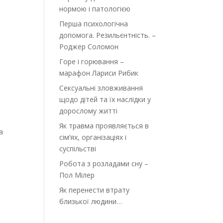
нормою і патологією
Перша психологічна
допомога. Резильєнтність. –
Роджер Соломон
Горе і горювання –
марафон Лариси Рибик
Сексуальні зловживання
щодо дітей та їх наслідки у
дорослому житті
Як травма проявляється в
а
сім’ях, організаціях і
суспільстві
Робота з розладами сну –
Пол Мілер
Як перенести втрату
близької людини…