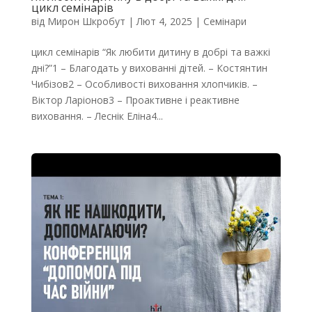
цикл семінарів
від
Мирон Шкробут
|
Лют 4, 2025
|
Семінари
цикл семінарів “Як любити дитину в добрі та важкі
дні?”1 – Благодать у вихованні дітей. – Костянтин
Чибізов2 – Особливості виховання хлопчиків. –
Віктор Ларіонов3 – Проактивне і реактивне
виховання. – Леснік Еліна4...