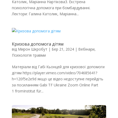
Католик, Маріанна Нартікова3. Екстрена
психологічна допомога при бомбардуванні.
Лектори: Галина Католик, Маріанна...
Кризова допомога дітям
від
Мирон Шкробут
|
Бер 21, 2024
|
Вебінари
,
Психологія травми
Матеріали від Габі Кьонцей для кризової допомоги
дітям https://player.vimeo.com/video/704685641?
h=120f5e2e9d якщо це відео недоступне перейдіть
за посиланням Gabi TF Ukraine Zoom Online Part
1 fromInstitut für...