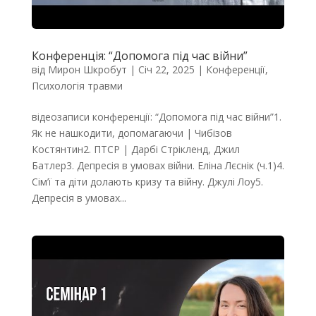
Конференція: “Допомога під час війни”
від
Мирон Шкробут
|
Січ 22, 2025
|
Конференції
,
Психологія травми
відеозаписи конференції: “Допомога під час війни”1.
Як не нашкодити, допомагаючи | Чибізов
Костянтин2. ПТСР | Дарбі Стрікленд, Джил
Батлер3. Депресія в умовах війни. Еліна Лєснік (ч.1)4.
Сім’ї та діти долають кризу та війну. Джулі Лоу5.
Депресія в умовах...