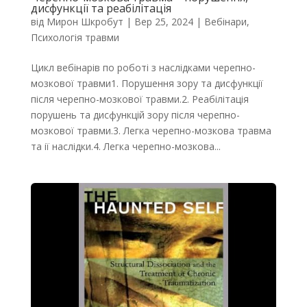
дисфункції та реабілітація
від
Мирон Шкробут
|
Вер 25, 2024
|
Вебінари
,
Психологія травми
Цикл вебінарів по роботі з наслідками черепно-
мозкової травми1. Порушення зору та дисфункції
після черепно-мозкової травми.2. Реабілітація
порушень та дисфункцій зору після черепно-
мозкової травми.3. Легка черепно-мозкова травма
та ії наслідки.4. Легка черепно-мозкова...