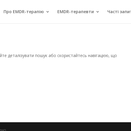
Про EMDR-терапію
EMDR-терапевти
Часті запи
уйте деталізувати пошук або скористайтесь навігацією, що
ено.