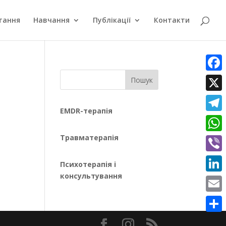
тання
Навчання
Публікації
Контакти
Faceb
Пошук
X
EMDR-терапія
Teleg
Травматерапія
What
Viber
Психотерапія і
консультування
Linke
Email
Поділ