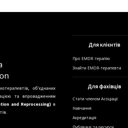
Для клієнтів
Про EMDR-терапію
а
Знайти EMDR-терапевта
ion
Для фахівців
хотерапевтів, об’єднаних
зацією та впровадженням
Стати членом Асоціації
tion and Reprocessing)
в
Навчання
тів.
Акредитація
Публікації та ресурси