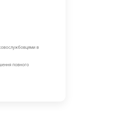
ськовослужбовцями в
ршення повного