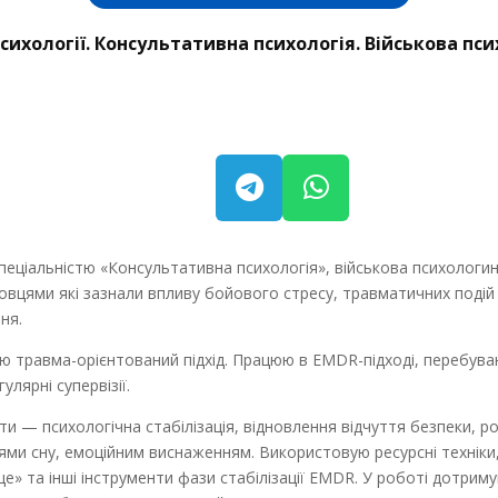
сихології. Консультативна психологія. Військова пс
спеціальністю «Консультативна психологія», військова психологин
цями які зазнали впливу бойового стресу, травматичних подій 
ня.
ую травма-орієнтований підхід. Працюю в EMDR-підході, перебува
лярні супервізії.
и — психологічна стабілізація, відновлення відчуття безпеки, р
ями сну, емоційним виснаженням. Використовую ресурсні техніки, 
е» та інші інструменти фази стабілізації EMDR. У роботі дотрим