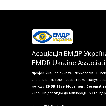
Асоціація ЕМДР Україн
EMDR Ukraine Associat
професійна спільнота психологів і пси
спільною метою: розвитком, популяри
методу
EMDR (Eye Movement Desensitiza
Україні відповідно до міжнародних стандар
Київ, Україна 94220