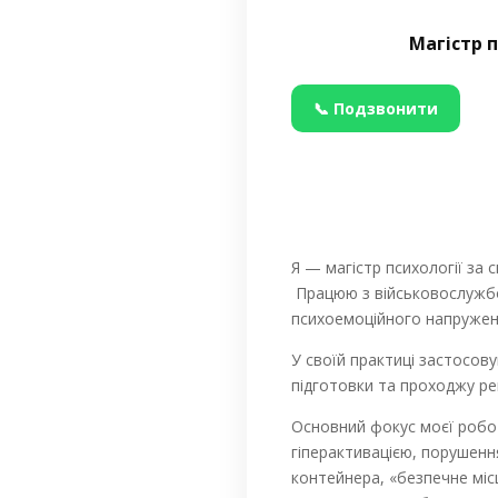
Магістр п
📞 Подзвонити
Я — магістр психології за 
Працюю з військовослужбов
психоемоційного напружен
У своїй практиці застосов
підготовки та проходжу регу
Основний фокус моєї робот
гіперактивацією, порушенн
контейнера, «безпечне місц