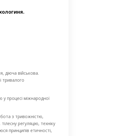
ихологиня.
я, діюча військова.
і тривалого
ю у процесі міжнародної
обота з тривожністю,
тілесну регуляцію, техніку
уюся принципів етичності,