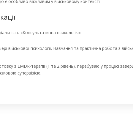
що є особливо важливим у військовому контексті.
кації
еціальність «Консультативна психологія».
фері військової психології. Навчання та практична робота з вій
товку з EMDR-терапії (1 та 2 рівень), перебуваю у процесі заве
язковою супервізією.