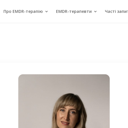
Про EMDR-терапію
EMDR-терапевти
Часті запи