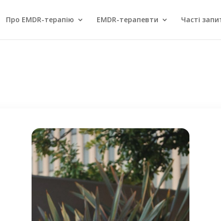
Про EMDR-терапію
EMDR-терапевти
Часті запи