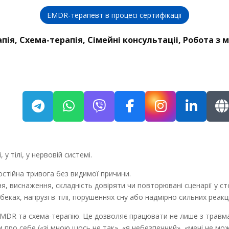
EMDR-терапевт в процесі сертифікації
пія, Схема-терапія, Сімейні консультаціі, Робота з 
 у тілі, у нервовій системі.
остійна тривога без видимої причини.
ня, виснаження, складність довіряти чи повторювані сценарії у ст
ах, напрузі в тілі, порушеннях сну або надмірно сильних реакція
EMDR та схема-терапію. Це дозволяє працювати не лише з травма
про себе («зі мною щось не так», «я небезпечний», «мені не мож