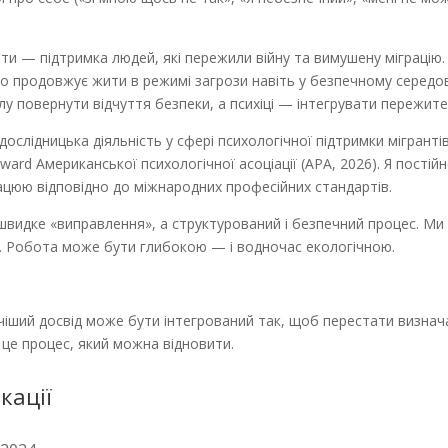
и — підтримка людей, які пережили війну та вимушену міграцію.
то продовжує жити в режимі загрози навіть у безпечному середов
у повернути відчуття безпеки, а психіці — інтегрувати пережите
дослідницька діяльність у сфері психологічної підтримки мігрантів
Award Американської психологічної асоціації (APA, 2026). Я постій
ацюю відповідно до міжнародних професійних стандартів.
швидке «виправлення», а структурований і безпечний процес. Ми 
. Робота може бути глибокою — і водночас екологічною.
чіший досвід може бути інтегрований так, щоб перестати визна
 це процес, який можна відновити.
кації