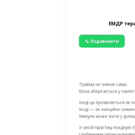
ЕМДР тера
📞 Подзвонити
Травма не зникає сама.
Вона зберігається у пам’яті,
Іноді це проявляється як п
Іноді — як емоційне онімін
Минуле може жити у флешбек
У своїй практиці поєдную 
глибинними переконаннями 