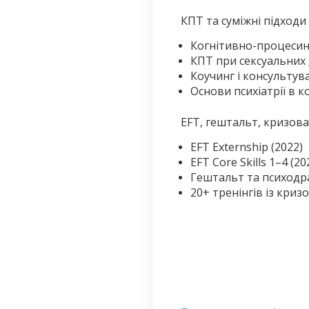
КПТ та суміжні підходи
Когнітивно-процесинг
КПТ при сексуальних 
Коучинг і консультув
Основи психіатрії в к
EFT, гештальт, кризов
EFT Externship (2022)
EFT Core Skills 1–4 (2
Гештальт та психодра
20+ тренінгів із кри