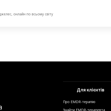
желес, онлайн по всьому світу
Для клієнтів
Про EMDR-терапію
а
Знайти EMDR-терапевта