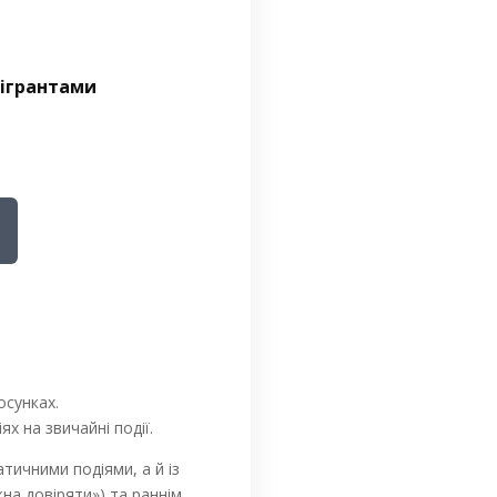
мігрантами
осунках.
х на звичайні події.
тичними подіями, а й із
на довіряти») та раннім