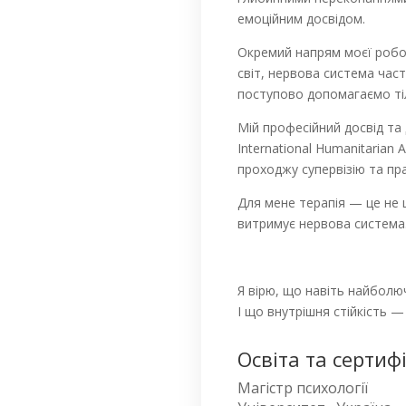
емоційним досвідом.
Окремий напрям моєї робот
світ, нервова система час
поступово допомагаємо тіл
Мій професійний досвід та 
International Humanitarian 
проходжу супервізію та пр
Для мене терапія — це не 
витримує нервова система
Я вірю, що навіть найболю
І що внутрішня стійкість —
Освіта та сертифі
Магістр психології