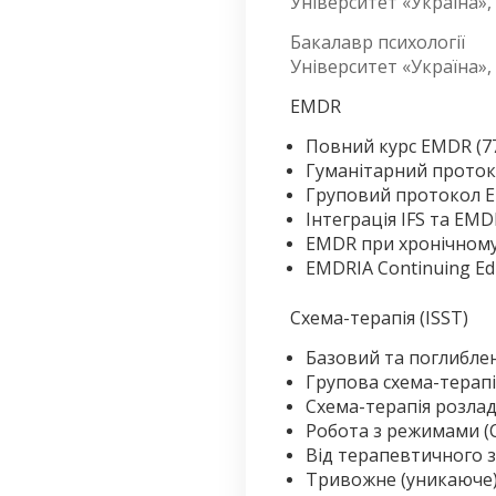
Університет «Україна»,
Бакалавр психології
Університет «Україна»,
EMDR
Повний курс EMDR (77 
Гуманітарний проток
Груповий протокол E
Інтеграція IFS та EMD
EMDR при хронічному 
EMDRIA Continuing Edu
Схема-терапія (ISST)
Базовий та поглиблени
Групова схема-терапі
Схема-терапія розлад
Робота з режимами (Co
Від терапевтичного з
Тривожне (уникаюче) 