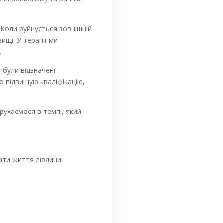
 Коли руйнується зовнішній
ищі. У терапії ми
.
 були відзначені
но підвищую кваліфікацію,
рухаємося в темпі, який
чати життя людини.