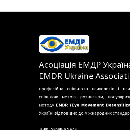
Асоціація ЕМДР Україн
EMDR Ukraine Associat
професійна спільнота психологів і пси
спільною метою: розвитком, популяри
методу
EMDR (Eye Movement Desensitiza
Україні відповідно до міжнародних стандар
Київ, Україна 94220