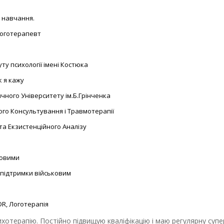
і навчання.
логотерапевт
уту психології імені Костюка
к я кажу
ичного Університету ім.Б.Грінченка
ного Консультування і Травмотерапії
 та Екзистенційного Аналізу
ковими
 підтримки військовим
R, Логотерапія
хотерапію. Постійно підвищую кваліфікацію і маю регулярну супер