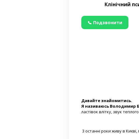
Клінічний пс
📞 Подзвонити
Давайте знайомитись.
Я називаюсь Володимир Ба
ластівок влітку, звук теплог
3 останні роки живу в Києві