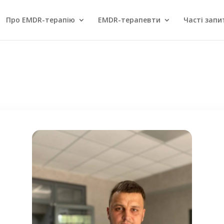
Про EMDR-терапію
EMDR-терапевти
Часті запи