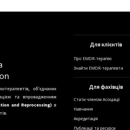
Для клієнтів
Про EMDR-терапію
а
Знайти EMDR-терапевта
ion
Для фахівців
хотерапевтів, об’єднаних
зацією та впровадженням
Стати членом Асоціації
tion and Reprocessing)
в
Навчання
тів.
Акредитація
Публікації та ресурси