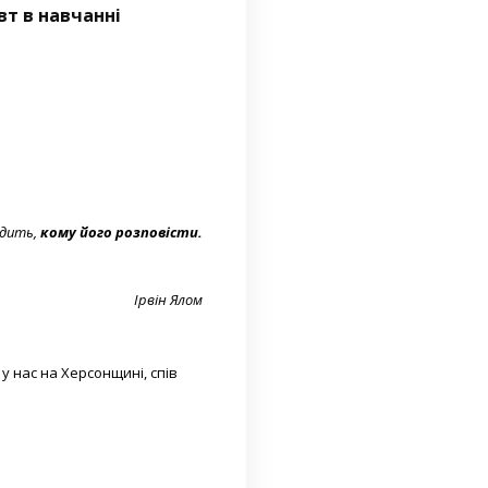
вт в навчанні
одить,
кому його розповісти.
Ірвін Ялом
 у нас на Херсонщині, спів