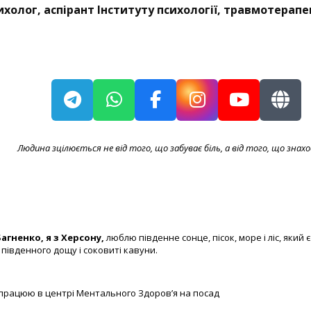
ихолог, аспірант Інституту психології, травмотерапе
Людина зцілюється не від того, що забуває біль, а від того, що знах
гненко, я з Херсону,
люблю південне сонце, пісок, море і ліс, який є
о південного дощу і соковиті кавуни.
, працюю в центрі Ментального Здоров’я на посад