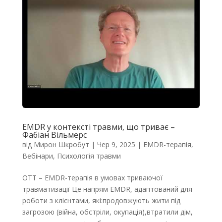
EMDR у контексті травми, що триває –
Фабіан Вільмерс
від
Мирон Шкробут
|
Чер 9, 2025
|
EMDR-терапія
,
Вебінари
,
Психологія травми
OTT – EMDR-терапія в умовах триваючої
травматизації Це напрям EMDR, адаптований для
роботи з клієнтами, які:продовжують жити під
загрозою (війна, обстріли, окупація),втратили дім,