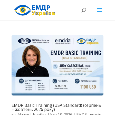
EMDR Basic Training (USA Standard) (серпень
– жовтень 2026 року)
від
Мирон Шкробут
|
Чер 18, 2026
|
EMDR-терапія
,