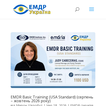
EMDR Basic Training (USA Standard) (серпень
– жовтень 2026 року)
від
Мирон Шкробут
|
Чер 18, 2026
|
EMDR-терапія
,