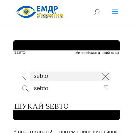
В праці сконать! — про емоційне вигоряння і